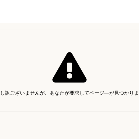
し訳ございませんが、あなたが要求してページ―が見つかりま