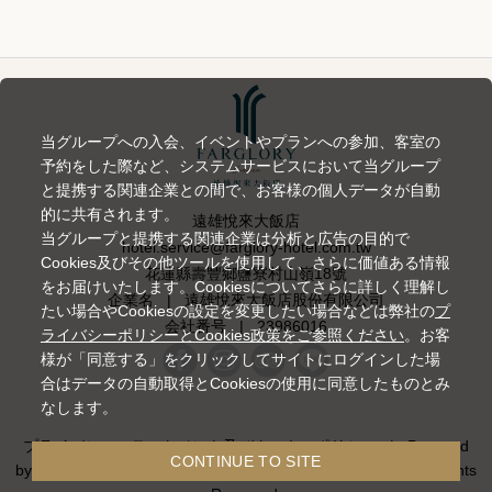
当グループへの入会、イベントやプランへの参加、客室の
予約をした際など、システムサービスにおいて当グループ
と提携する関連企業との間で、お客様の個人データが自動
的に共有されます。
遠雄悅來大飯店
当グループと提携する関連企業は分析と広告の目的で
hotel.service@farglory-hotel.com.tw
Cookies及びその他ツールを使用して、さらに価値ある情報
花蓮縣壽豐鄉鹽寮村山嶺18號
をお届けいたします。Cookiesについてさらに詳しく理解し
企業名
|
遠雄悅來大飯店股份有限公司
たい場合やCookiesの設定を変更したい場合などは弊社の
プ
会社番号
|
23986016
ライバシーポリシーとCookies政策をご参照ください
。お客
様が「同意する」をクリックしてサイトにログインした場
合はデータの自動取得とCookiesの使用に同意したものとみ
なします。
プライバシーステートメント及びクッキーポリシー
|
Powered
CONTINUE TO SITE
by
YOTOR Information Technology Co.,Ltd
© 2014-2026 All Rights