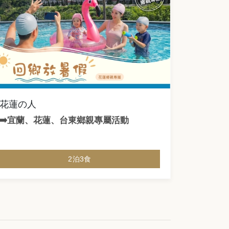
花蓮の人
➡️宜蘭、花蓮、台東
鄉親專屬活動
2泊3食