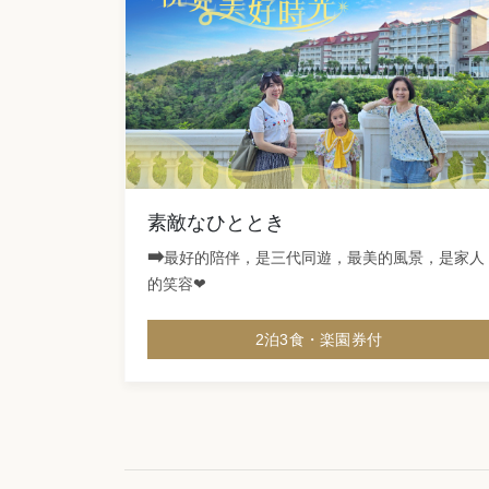
素敵なひととき
➡️
最好的陪伴，是三代同遊，最美的風景，是家人
的笑容❤
2泊3食・楽園券付