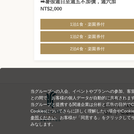
➡️暑假週日至週五不加價，週六加
NT$2,000
1泊1食・楽園券付
1泊2食・楽園券付
2泊4食・楽園券付
当グループへの入会、イベントやプランへの参加、客
との間で、お客様の個人データが自動的に共有されま
ホームページ
|
当グループと提携する関連企業は分析と広告の目的でCo
Email
|
hotel
Cookiesについてさらに詳しく理解したい場合やCoo
住所
|
花蓮縣
参照ください
。お客様が「同意する」をクリックしてサ
みなします。