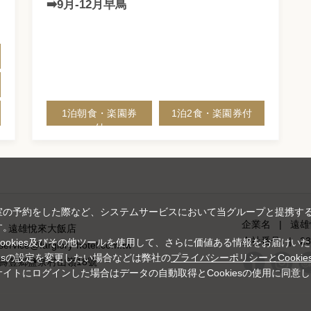
➡️9月-12月早鳥
1泊朝食・楽園券
1泊2食・楽園券付
付
室の予約をした際など、システムサービスにおいて当グループと提携す
企業名
|
遠雄
す。
遠雄悅來大飯店
会社番号
|
23
okies及びその他ツールを使用して、さらに価値ある情報をお届けい
.service@farglory-hotel.com.tw
kiesの設定を変更したい場合などは弊社の
プライバシーポリシーとCookie
壽豐鄉鹽寮村山嶺18號
イトにログインした場合はデータの自動取得とCookiesの使用に同意