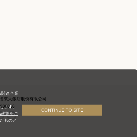
る関連企業
悅來大飯店股份有限公司
986016
たします。
CONTINUE TO SITE
s政策をご
したものと