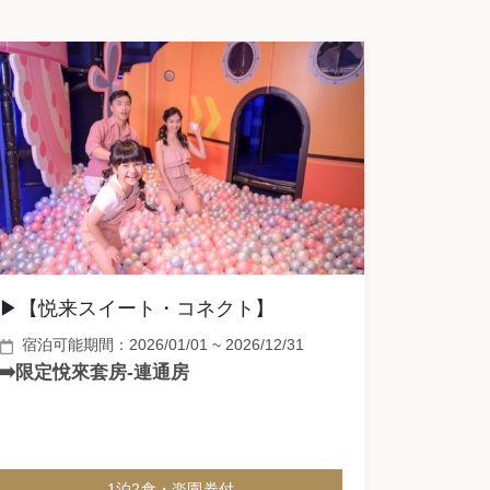
▶【悦来スイート・コネクト】
宿泊可能期間：2026/01/01 ~ 2026/12/31
➡️限定悅來套房-連通房
1泊2食・楽園券付