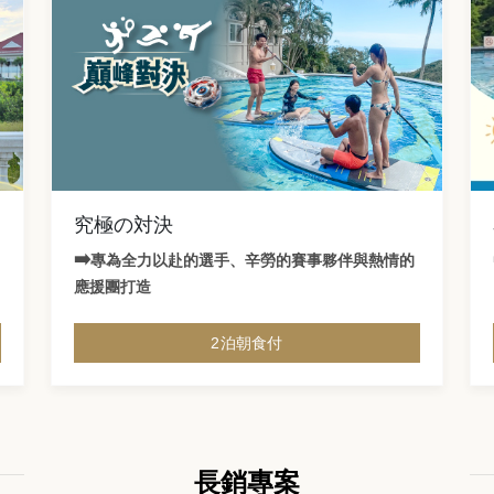
究極の対決
➡️
專為全力以赴的選手、辛勞的賽事夥伴與熱情的
應援團打造
2泊朝食付
長銷專案