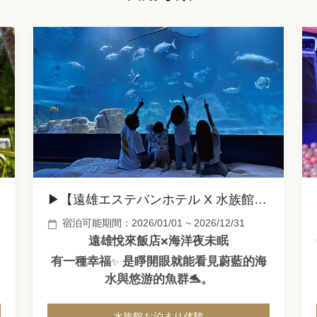
▶【遠雄エステバンホテル X 水族館お泊まり体験】
宿泊可能期間：2026/01/01 ~ 2026/12/31
遠雄悅來飯店
海洋夜未眠
❌
有一種幸福
是睜開眼就能看見蔚藍的海
✨
水與悠游的魚群🐬。
水族館お泊まり体験